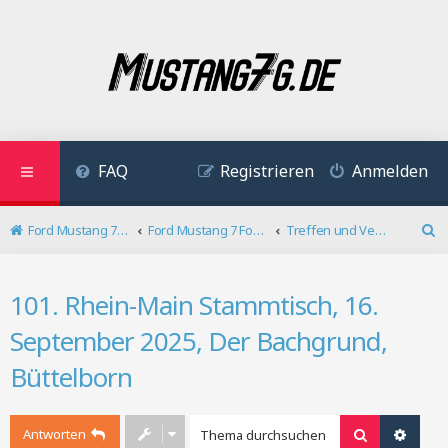
FAQ
Registrieren
Anmelden
Ford Mustang 7 Forum
Ford Mustang 7 Forum
Treffen und Veranstaltungen
S
u
c
101. Rhein-Main Stammtisch, 16.
h
e
September 2025, Der Bachgrund,
Büttelborn
Antworten
Suche
Erweit