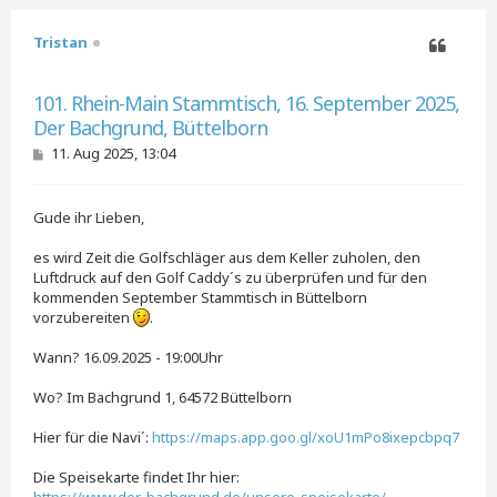
Tristan
Zitieren
101. Rhein-Main Stammtisch, 16. September 2025,
Der Bachgrund, Büttelborn
B
11. Aug 2025, 13:04
e
i
t
Gude ihr Lieben,
r
a
g
es wird Zeit die Golfschläger aus dem Keller zuholen, den
Luftdruck auf den Golf Caddy´s zu überprüfen und für den
kommenden September Stammtisch in Büttelborn
vorzubereiten
.
Wann? 16.09.2025 - 19:00Uhr
Wo? Im Bachgrund 1, 64572 Büttelborn
Hier für die Navi´:
https://maps.app.goo.gl/xoU1mPo8ixepcbpq7
Die Speisekarte findet Ihr hier: