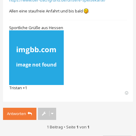
https://www.der-bachgrund.de/unsere-speisekarte/
Allen eine staufreie Anfahrt und bis bald
.
Sportliche Grüße aus Hessen
Tristan +1
N
a
c
h
Antworten
o
b
e
1 Beitrag • Seite
1
von
1
n