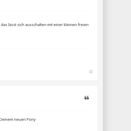
e
n
Zitieren
as lässt sich ausschalten mit einer kleinen freien
N
a
c
h
o
b
e
n
Zitieren
it Deinem neuen Pony