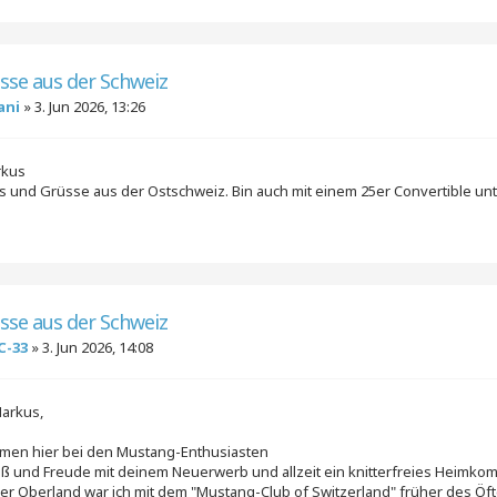
üsse aus der Schweiz
ani
»
3. Jun 2026, 13:26
rkus
ss und Grüsse aus der Ostschweiz. Bin auch mit einem 25er Convertible un
üsse aus der Schweiz
C-33
»
3. Jun 2026, 14:08
arkus,
ommen hier bei den Mustang-Enthusiasten
Spaß und Freude mit deinem Neuerwerb und allzeit ein knitterfreies Heimk
rner Oberland war ich mit dem "Mustang-Club of Switzerland" früher des Ö