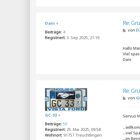
Re: Gr
Dani
B
von
D
Beiträge:
4
e
Registriert:
3. Sep 2025, 21:19
i
t
Hallo Ma
r
a
Viel spa
g
Dani
Re: Gr
B
von
G
e
i
t
GC-33
Servus M
r
a
Beiträge:
50
g
...willk
Registriert:
25. Mai 2025, 09:58
...viel 
Wohnort:
91757 Treuchtlingen
...im Be