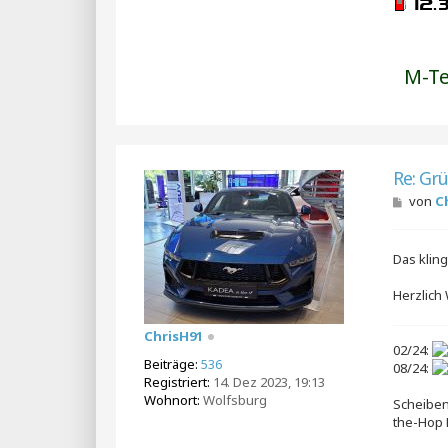
M-Te
Re: Gr
B
von
C
e
i
t
Das kling
r
a
g
Herzlich
ChrisH91
02/24:
Beiträge:
536
08/24:
Registriert:
14. Dez 2023, 19:13
Wohnort:
Wolfsburg
Scheiben
the-Hop 