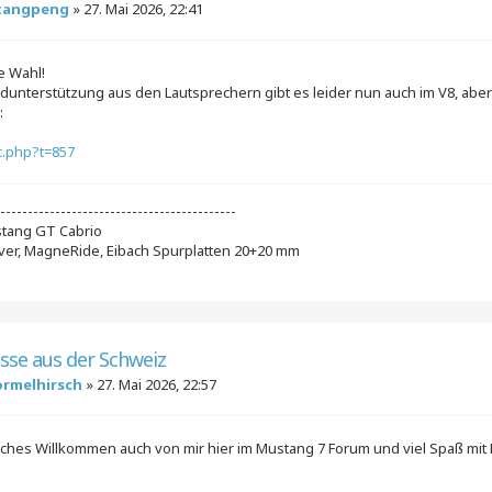
tangpeng
»
27. Mai 2026, 22:41
e Wahl!
dunterstützung aus den Lautsprechern gibt es leider nun auch im V8, aber d
:
c.php?t=857
--------------------------------------------
tang GT Cabrio
ilver, MagneRide, Eibach Spurplatten 20+20 mm
üsse aus der Schweiz
ormelhirsch
»
27. Mai 2026, 22:57
liches Willkommen auch von mir hier im Mustang 7 Forum und viel Spaß m