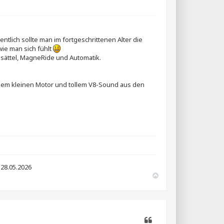
Zitieren
ntlich sollte man im fortgeschrittenen Alter die
wie man sich fühlt
ssättel, MagneRide und Automatik.
 dem kleinen Motor und tollem V8-Sound aus den
 28.05.2026
N
a
c
h
o
b