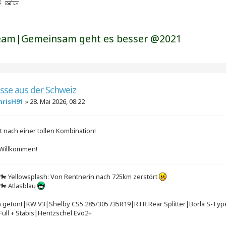
am|Gemeinsam geht es besser @2021
üsse aus der Schweiz
hrisH91
»
28. Mai 2026, 08:22
t nach einer tollen Kombination!
 Willkommen!
Yellowsplash: Von Rentnerin nach 725km zerstört
Atlasblau
 getönt|KW V3|Shelby CS5 285/305 /35R19|RTR Rear Splitter|Borla S-Typ
Full + Stabis|Hentzschel Evo2+