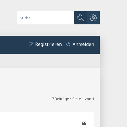
Erweiterte Suche
Suche
Registrieren
Anmelden
7 Beiträge • Seite
1
von
1