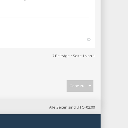
N
a
c
h
7 Beiträge • Seite
1
von
1
o
b
e
n
Gehe zu
Alle Zeiten sind
UTC+02:00