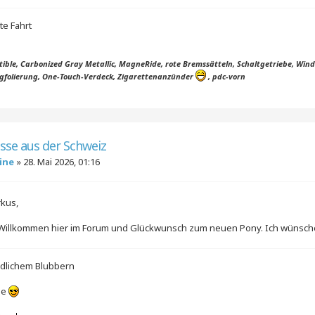
ute Fahrt
ible, Carbonized Gray Metallic, MagneRide, rote Bremssätteln, Schaltgetriebe, Windsch
agfolierung, One-Touch-Verdeck, Zigarettenanzünder
, pdc-vorn
üsse aus der Schweiz
ine
»
28. Mai 2026, 01:16
rkus,
 Willkommen hier im Forum und Glückwunsch zum neuen Pony. Ich wünsche 
ndlichem Blubbern
ne