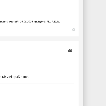
ott, bestellt: 21.08.2024, geliefert: 13.11.2024.
N
a
c
h
o
b
e
n
Zitieren
Dir viel Spaß damit.