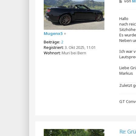
B
von
M
e
i
t
Hallo
r
a
nach reic
g
Sitzhöhe
Mugenx5
Es wurde
Neben un
Beiträge:
2
Registriert:
3. Okt 2025, 11:01
Ich war 
Wohnort:
Muri bei Bern
Lautspr
Liebe Gr
Markus
Zuletzt 
GT Conver
Re: Gr