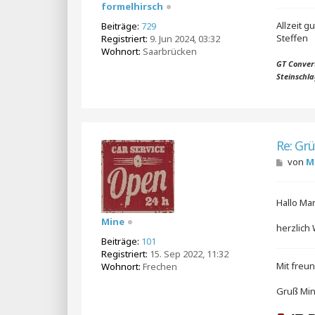
formelhirsch
Allzeit g
Beiträge:
729
Steffen
Registriert:
9. Jun 2024, 03:32
Wohnort:
Saarbrücken
GT Convert
Steinschl
Re: Gr
B
von
M
e
i
t
Hallo Ma
r
a
Mine
g
herzlich
Beiträge:
101
Registriert:
15. Sep 2022, 11:32
Mit freu
Wohnort:
Frechen
Gruß Mi