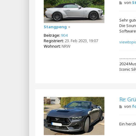
B
von
S
e
i
t
Sehr gut
r
a
Die Soun
Stangpeng
g
Software
Beiträge:
904
Registriert:
23. Feb 2023, 19:07
viewtopi
Wohnort:
NRW
----------
2024 Mus
Iconic S
Re: Gr
B
von
f
e
i
t
Ein herz
r
a
g