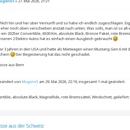
ugenx5
»
27. Mai 2026, 21:31
hlich hin und her über Vernunft und so habe ich endlich zugeschlagen. Eige
 eher noch oben verschieben anstatt nach unten. Was solls, man ist so alt 
 ein 2025er Convertible, 6500 Km, absolute Black, Bronze Paket, rote Brem
seren 2 Elektro Autos hat es einfach einen Ausgleich gebraucht
vor 3 Jahren in den USA und hatte als Mietwagen einen Mustang Gen.6 mit
echern
Der Begeisterung hat das nicht geschadet.
üsse aus Bern
geändert von
Mugenx5
am 29. Mai 2026, 22:19, insgesamt 1-mal geändert.
tible, absolute Black, MagneRide, rote Bremssättel, Windschott, geliefert:
üsse aus der Schweiz