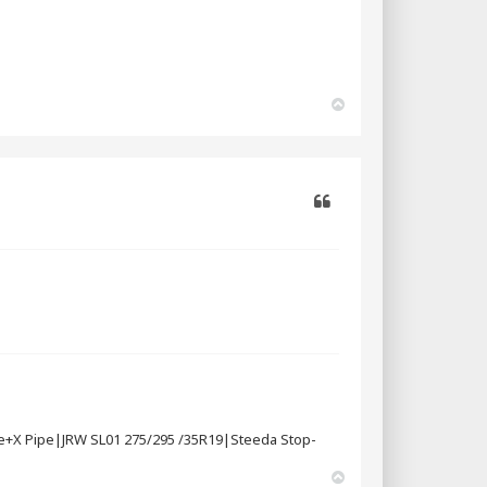
N
a
c
h
o
b
e
n
Zitieren
e+X Pipe|JRW SL01 275/295 /35R19|Steeda Stop-
N