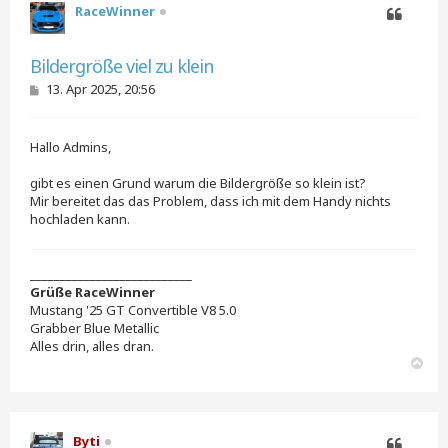
RaceWinner
Zitieren
Bildergröße viel zu klein
B
13. Apr 2025, 20:56
e
i
t
Hallo Admins,
r
a
g
gibt es einen Grund warum die Bildergröße so klein ist?
Mir bereitet das das Problem, dass ich mit dem Handy nichts
hochladen kann.
___________________________
Grüße RaceWinner
Mustang '25 GT Convertible V8 5.0
Grabber Blue Metallic
Alles drin, alles dran.
N
a
c
h
o
Byti
b