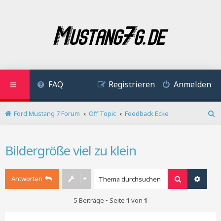
FAQ
Registrieren
Anmelden
Ford Mustang 7 Forum
Off Topic
Feedback Ecke
S
u
c
Bildergröße viel zu klein
h
e
Antworten
Suche
Erweit
5 Beiträge • Seite
1
von
1