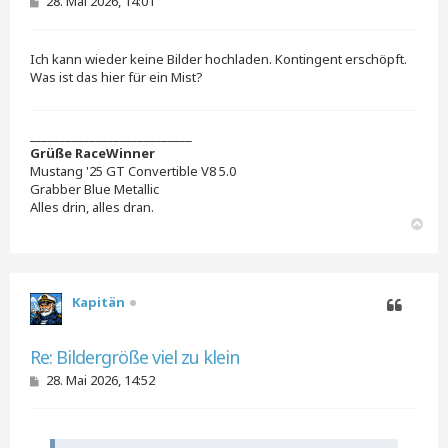
B
28. Mai 2026, 14:01
e
i
t
Ich kann wieder keine Bilder hochladen. Kontingent erschöpft.
r
a
Was ist das hier für ein Mist?
g
___________________________
Grüße RaceWinner
Mustang '25 GT Convertible V8 5.0
Grabber Blue Metallic
Alles drin, alles dran.
N
a
c
h
o
Kapitän
b
e
Zitieren
n
Re: Bildergröße viel zu klein
B
28. Mai 2026, 14:52
e
i
t
r