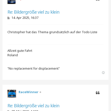
e
Zitieren
n
Re: Bildergröße viel zu klein
B
14. Apr 2025, 16:37
e
i
t
Christopher hat das Thema grundsätzlich auf der Todo Liste
r
a
g
Allzeit gute Fahrt
Roland
"No replacement for displacement"
N
a
c
h
o
RaceWinner
b
e
Zitieren
n
Re: Bildergröße viel zu klein