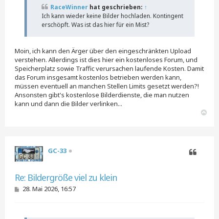
a
RaceWinner
hat geschrieben:
↑
g
Ich kann wieder keine Bilder hochladen. Kontingent
erschöpft. Was ist das hier für ein Mist?
Moin, ich kann den Ärger über den eingeschränkten Upload
verstehen. Allerdings ist dies hier ein kostenloses Forum, und
Speicherplatz sowie Traffic verursachen laufende Kosten. Damit
das Forum insgesamt kostenlos betrieben werden kann,
müssen eventuell an manchen Stellen Limits gesetzt werden?!
Ansonsten gibt's kostenlose Bilderdienste, die man nutzen
kann und dann die Bilder verlinken...
N
a
c
h
o
GC-33
b
e
Zitieren
n
Re: Bildergröße viel zu klein
B
28. Mai 2026, 16:57
e
i
t
r