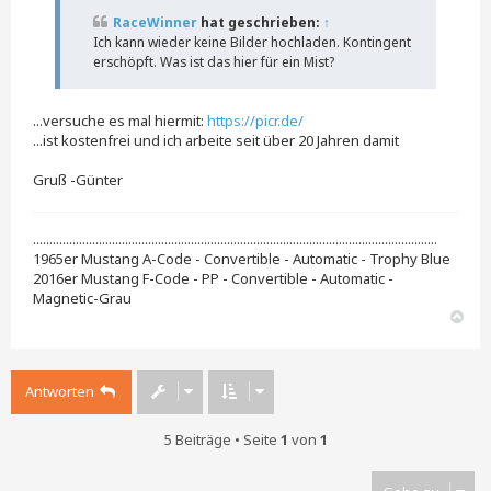
a
RaceWinner
hat geschrieben:
↑
g
Ich kann wieder keine Bilder hochladen. Kontingent
erschöpft. Was ist das hier für ein Mist?
...versuche es mal hiermit:
https://picr.de/
...ist kostenfrei und ich arbeite seit über 20 Jahren damit
Gruß -Günter
...........................................................................................................................
1965er Mustang A-Code - Convertible - Automatic - Trophy Blue
2016er Mustang F-Code - PP - Convertible - Automatic -
Magnetic-Grau
N
a
c
h
Antworten
o
b
e
5 Beiträge • Seite
1
von
1
n