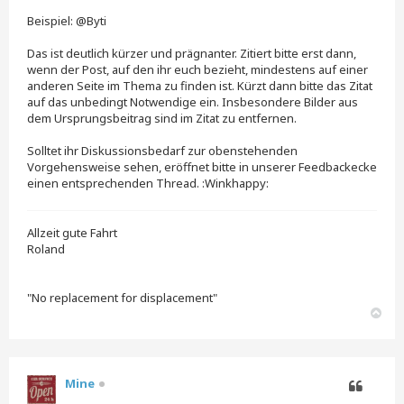
Beispiel: @Byti
Das ist deutlich kürzer und prägnanter. Zitiert bitte erst dann,
wenn der Post, auf den ihr euch bezieht, mindestens auf einer
anderen Seite im Thema zu finden ist. Kürzt dann bitte das Zitat
auf das unbedingt Notwendige ein. Insbesondere Bilder aus
dem Ursprungsbeitrag sind im Zitat zu entfernen.
Solltet ihr Diskussionsbedarf zur obenstehenden
Vorgehensweise sehen, eröffnet bitte in unserer Feedbackecke
einen entsprechenden Thread. :Winkhappy:
Allzeit gute Fahrt
Roland
"No replacement for displacement"
N
a
c
h
o
Mine
b