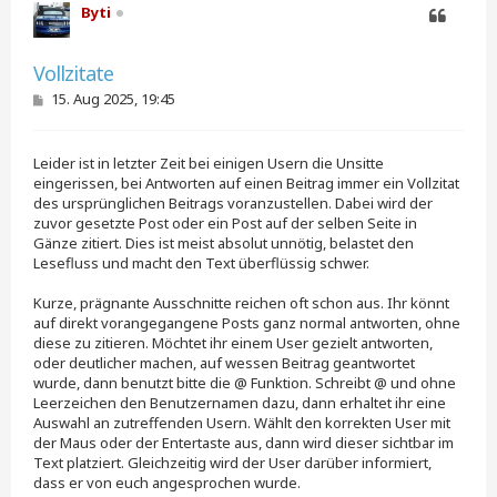
Byti
Zitieren
Vollzitate
B
15. Aug 2025, 19:45
e
i
t
Leider ist in letzter Zeit bei einigen Usern die Unsitte
r
a
eingerissen, bei Antworten auf einen Beitrag immer ein Vollzitat
g
des ursprünglichen Beitrags voranzustellen. Dabei wird der
zuvor gesetzte Post oder ein Post auf der selben Seite in
Gänze zitiert. Dies ist meist absolut unnötig, belastet den
Lesefluss und macht den Text überflüssig schwer.
Kurze, prägnante Ausschnitte reichen oft schon aus. Ihr könnt
auf direkt vorangegangene Posts ganz normal antworten, ohne
diese zu zitieren. Möchtet ihr einem User gezielt antworten,
oder deutlicher machen, auf wessen Beitrag geantwortet
wurde, dann benutzt bitte die @ Funktion. Schreibt @ und ohne
Leerzeichen den Benutzernamen dazu, dann erhaltet ihr eine
Auswahl an zutreffenden Usern. Wählt den korrekten User mit
der Maus oder der Entertaste aus, dann wird dieser sichtbar im
Text platziert. Gleichzeitig wird der User darüber informiert,
dass er von euch angesprochen wurde.