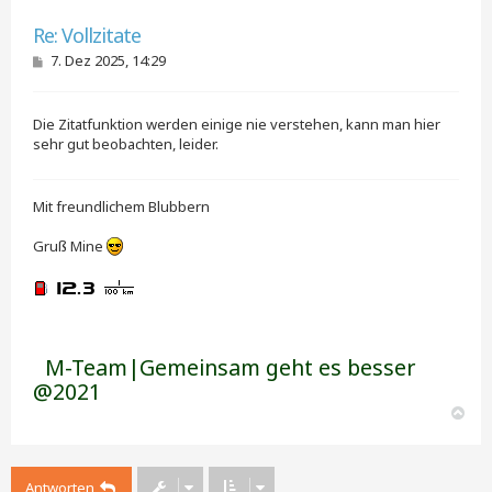
e
Zitieren
n
Re: Vollzitate
B
7. Dez 2025, 14:29
e
i
t
Die Zitatfunktion werden einige nie verstehen, kann man hier
r
a
sehr gut beobachten, leider.
g
Mit freundlichem Blubbern
Gruß Mine
M-Team|Gemeinsam geht es besser
@2021
N
a
c
h
Antworten
o