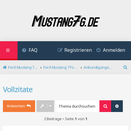
FAQ
Registrieren
Anmelden
Ford Mustang 7 Forum
Ford Mustang 7 Forum
Ankündigungen / Ford Mustang 7
S
u
c
Vollzitate
h
e
Antworten
Suche
Erweit
2 Beiträge • Seite
1
von
1