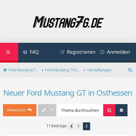
FAQ
Registrieren
Anmelden
Ford Mustang 7 Forum
Ford Mustang 7 Forum
Vorstellungen
S
u
c
Neuer Ford Mustang GT in Osthessen
h
e
Antworten
Suche
Erweit
11 Beiträge
1
2
Vorherige