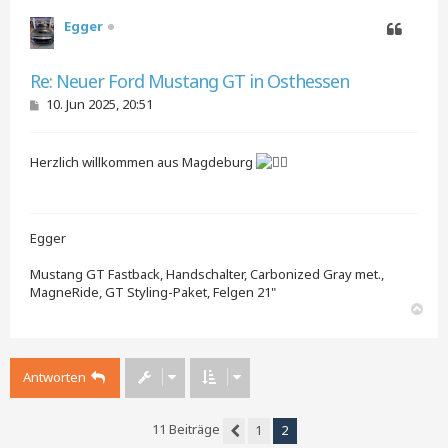
Egger
Zitieren
Re: Neuer Ford Mustang GT in Osthessen
B
10. Jun 2025, 20:51
e
i
t
Herzlich willkommen aus Magdeburg
r
a
g
Egger
Mustang GT Fastback, Handschalter, Carbonized Gray met.,
MagneRide, GT Styling-Paket, Felgen 21"
N
a
c
h
Antworten
o
b
e
n
11 Beiträge
1
2