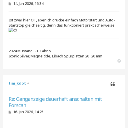
B
14. Jan 2026, 16:34
e
i
t
Ist zwar hier OT, aber ich drücke einfach Motorstart und Auto-
r
a
Startstop gleichzeitig, denn das funktioniert praktischerweise
g
------------------------------------------------------
2024 Mustang GT Cabrio
Iconic Silver, MagneRide, Eibach Spurplatten 20+20 mm
N
a
c
h
o
tim_kdot
b
e
Zitieren
n
Re: Ganganzeige dauerhaft anschalten mit
Forscan
B
16. Jan 2026, 14:25
e
i
t