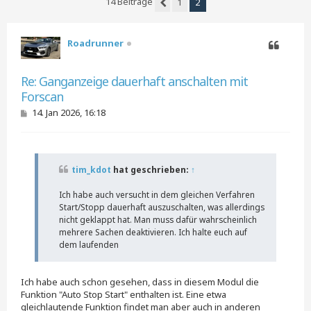
14 Beiträge
1
2
Vorherige
Roadrunner
Zitieren
Re: Ganganzeige dauerhaft anschalten mit
Forscan
B
14. Jan 2026, 16:18
e
i
t
r
a
tim_kdot
hat geschrieben:
↑
g
Ich habe auch versucht in dem gleichen Verfahren
Start/Stopp dauerhaft auszuschalten, was allerdings
nicht geklappt hat. Man muss dafür wahrscheinlich
mehrere Sachen deaktivieren. Ich halte euch auf
dem laufenden
Ich habe auch schon gesehen, dass in diesem Modul die
Funktion "Auto Stop Start" enthalten ist. Eine etwa
gleichlautende Funktion findet man aber auch in anderen