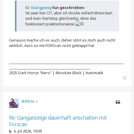
r
a
Stangpeng
hat geschrieben:
↑
g
Ist zwar hier OT, aber ich drücke einfach Motorstart
und Auto-Startstop gleichzeitig, denn das
funktioniert praktischerweise
Genauso mache ich es auch, daher stört es mich auch nicht
wirklich, dass es mit FORScan nicht geklappt hat
________________________________________________________________
_____________________________________________
2025 Dark Horse "Nero" | Absolute Black | Automatik
N
a
c
h
o
Athris
b
e
Zitieren
n
Re: Ganganzeige dauerhaft anschalten mit
Forscan
B
6. Jul 2026, 19:05