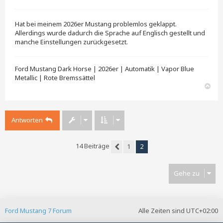
e
i
t
Hat bei meinem 2026er Mustang problemlos geklappt.
r
a
Allerdings wurde dadurch die Sprache auf Englisch gestellt und
g
manche Einstellungen zurückgesetzt.
Ford Mustang Dark Horse | 2026er | Automatik | Vapor Blue
Metallic | Rote Bremssättel
N
a
c
h
Antworten
o
b
e
n
14 Beiträge
1
2
Vorherige
Gehe zu
Ford Mustang 7 Forum
Alle Zeiten sind
UTC+02:00