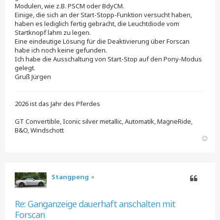
Modulen, wie z.B. PSCM oder BdyCM.
Einige, die sich an der Start-Stopp-Funktion versucht haben,
haben es lediglich fertig gebracht, die Leuchtdiode vom
Startknopf lahm zu legen.
Eine eindeutige Lösung für die Deaktivierung über Forscan
habe ich noch keine gefunden.
Ich habe die Ausschaltung von Start-Stop auf den Pony-Modus
gelegt.
Gruß Jürgen
2026 ist das Jahr des Pferdes
GT Convertible, Iconic silver metallic, Automatik, MagneRide,
B&O, Windschott
N
a
c
h
o
Stangpeng
b
e
Zitieren
n
Re: Ganganzeige dauerhaft anschalten mit
Forscan