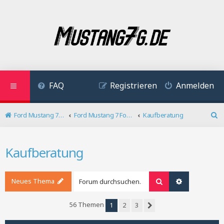
FAQ
Registrieren
Anmelden
Ford Mustang 7 Forum
Ford Mustang 7 Forum
Kaufberatung
S
u
c
Kaufberatung
h
e
Neues Thema
Suche
Erweiterte S
56 Themen
1
2
3
Nächste