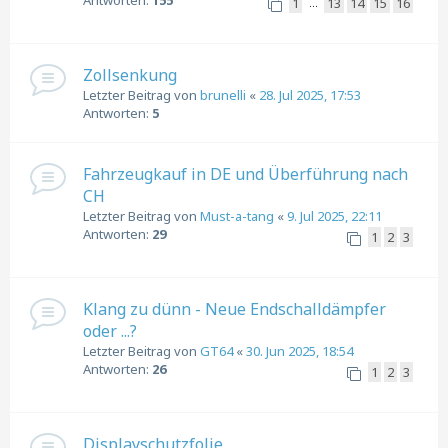
Antworten:
155
1
13
14
15
16
…
Zollsenkung
Letzter Beitrag von
brunelli
«
28. Jul 2025, 17:53
Antworten:
5
Fahrzeugkauf in DE und Überführung nach
CH
Letzter Beitrag von
Must-a-tang
«
9. Jul 2025, 22:11
Antworten:
29
1
2
3
Klang zu dünn - Neue Endschalldämpfer
oder ...?
Letzter Beitrag von
GT64
«
30. Jun 2025, 18:54
Antworten:
26
1
2
3
Displayschutzfolie