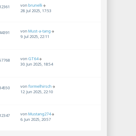
von
brunelli
12361
28. Jul 2025, 17:53
von
Must-a-tang
44391
9. Jul 2025, 22:11
von
GT64
57768
30. Jun 2025, 18:54
von
formelhirsch
34550
12. Jun 2025, 22:10
von
Mustang274
12347
6. Jun 2025, 20:57