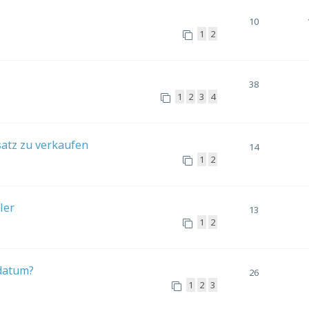
10
1
2
38
1
2
3
4
atz zu verkaufen
14
1
2
ler
13
1
2
sdatum?
26
1
2
3