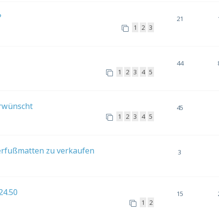
?
21
1
2
3
44
1
2
3
4
5
rwünscht
45
1
2
3
4
5
erfußmatten zu verkaufen
3
24.50
15
1
2