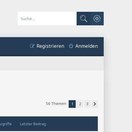
Erweiterte Suche
Suche
Registrieren
Anmelden
56 Themen
1
2
3
Nächste
ugriffe
Letzter Beitrag