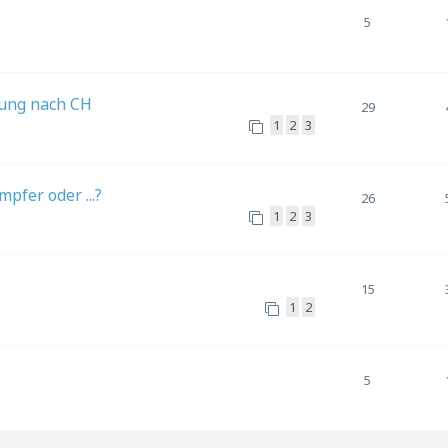
5
rung nach CH
29
1
2
3
pfer oder ...?
26
1
2
3
15
1
2
5