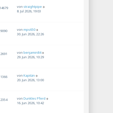
von
straightpipe
14679
8. Jul 2026, 19:03
von
mps650
9090
30. Jun 2026, 22:26
von
benjamin84
2691
29. Jun 2026, 10:29
von
Kapitän
1366
20. Jun 2026, 13:00
von
Dunkles Pferd
2354
16. Jun 2026, 10:42