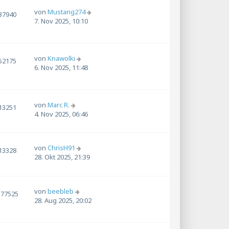
von
Mustang274
37940
7. Nov 2025, 10:10
von
Knawolki
52175
6. Nov 2025, 11:48
von
Marc R.
13251
4. Nov 2025, 06:46
von
ChrisH91
13328
28. Okt 2025, 21:39
von
beebleb
177525
28. Aug 2025, 20:02