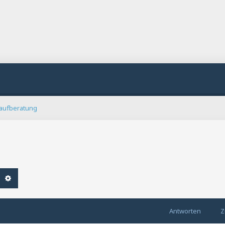
aufberatung
che
Erweiterte Suche
Antworten
Z