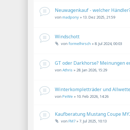
Neuwagenkauf - welcher Händler
von
madpony
»
13. Dez 2025, 21:59
Windschott
von
formelhirsch
»
8. Jul 2024, 00:03
GT oder Darkhorse? Meinungen e
von
Athris
»
28. Jan 2026, 15:29
Winterkompletträder und Allwett
von
PeWe
»
10. Feb 2026, 14:26
Kaufberatung Mustang Coupe MY
von
FM7
»
7. Jul 2025, 10:13