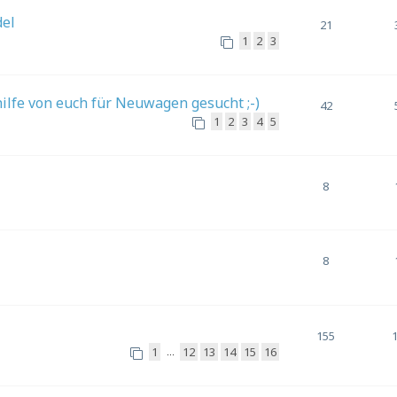
del
21
1
2
3
lfe von euch für Neuwagen gesucht ;-)
42
1
2
3
4
5
8
8
155
1
12
13
14
15
16
…