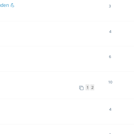
den 💪
3
4
6
10
1
2
4