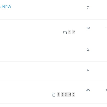
us NRW
7
10
1
2
2
6
46
1
2
3
4
5