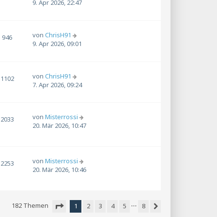
9. Apr 2026, 22:47
von
ChrisH91
946
9. Apr 2026, 09:01
von
ChrisH91
1102
7. Apr 2026, 09:24
von
Misterrossi
2033
20. Mär 2026, 10:47
von
Misterrossi
2253
20. Mär 2026, 10:46
…
182 Themen
1
2
3
4
5
8
Nächste
Seite
1
von
8