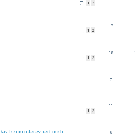
1
2
18
1
2
19
1
2
7
11
1
2
das Forum interessiert mich
8