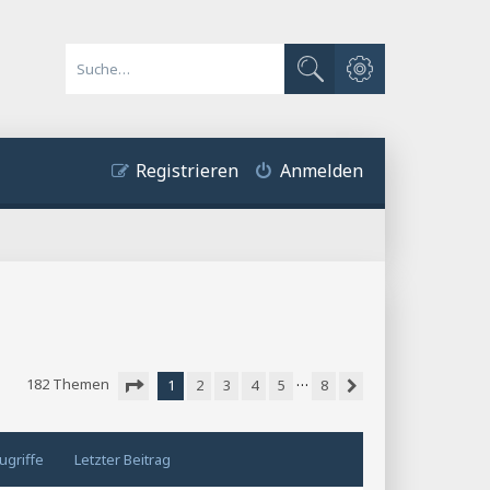
Erweiterte Suche
Suche
Registrieren
Anmelden
…
182 Themen
1
2
3
4
5
8
Nächste
Seite
1
von
8
ugriffe
Letzter Beitrag