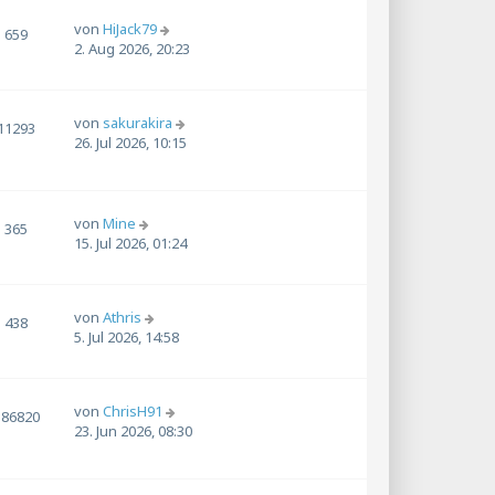
von
HiJack79
659
2. Aug 2026, 20:23
von
sakurakira
11293
26. Jul 2026, 10:15
von
Mine
365
15. Jul 2026, 01:24
von
Athris
438
5. Jul 2026, 14:58
von
ChrisH91
186820
23. Jun 2026, 08:30