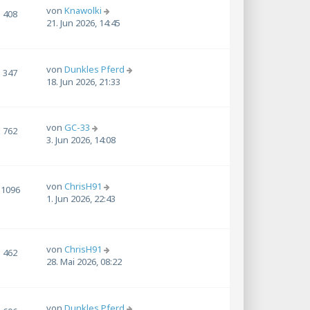
von
Knawolki
408
21. Jun 2026, 14:45
von
Dunkles Pferd
347
18. Jun 2026, 21:33
von
GC-33
762
3. Jun 2026, 14:08
von
ChrisH91
1096
1. Jun 2026, 22:43
von
ChrisH91
462
28. Mai 2026, 08:22
von
Dunkles Pferd