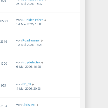
606
25. Mai 2026, 15:37
von
Dunkles Pferd
12223
14. Mai 2026, 18:05
von
Roadrunner
2516
10. Mai 2026, 18:21
von
troydelectric
1500
6. Mai 2026, 16:28
von
BP_03
993
4. Mai 2026, 20:23
von
ChrisH91
2104