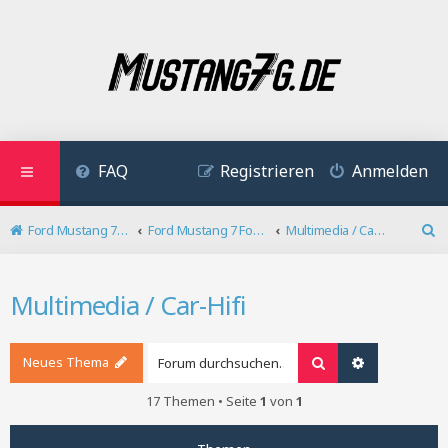
FAQ
Registrieren
Anmelden
Ford Mustang 7 Forum
Ford Mustang 7 Forum
Multimedia / Car-Hifi
S
u
c
Multimedia / Car-Hifi
h
e
Neues Thema
Suche
Erweiterte S
17 Themen • Seite
1
von
1