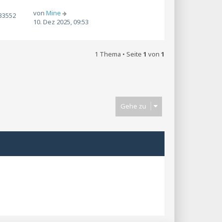
von
Mine
33552
10. Dez 2025, 09:53
1 Thema • Seite
1
von
1
Gehe zu