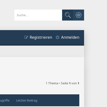
Erweiterte Suche
Suche
Registrieren
Anmelden
1 Thema • Seite
1
von
1
ugriffe
Letzter Beitrag