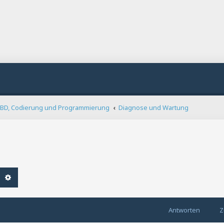
BD, Codierung und Programmierung
Diagnose und Wartung
che
Erweiterte Suche
Antworten
Z