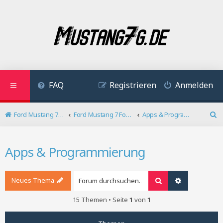
FAQ
Registrieren
Anmelden
Ford Mustang 7 Forum
Ford Mustang 7 Forum
Apps & Programmierung
S
u
c
Apps & Programmierung
h
e
Neues Thema
Suche
Erweiterte S
15 Themen • Seite
1
von
1