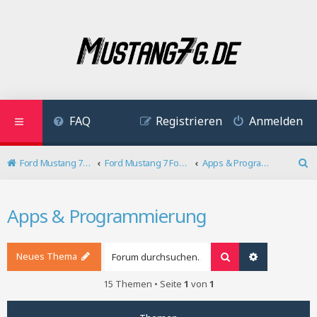
FAQ
Registrieren
Anmelden
Ford Mustang 7 Forum
Ford Mustang 7 Forum
Apps & Programmierung
S
u
c
Apps & Programmierung
h
e
Neues Thema
Suche
Erweiterte S
15 Themen • Seite
1
von
1