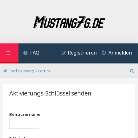
FAQ
Registrieren
Anmelden
Ford Mustang 7 Forum
S
u
c
Aktivierungs-Schlüssel senden
h
e
Benutzername: