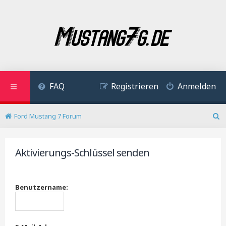
FAQ
Registrieren
Anmelden
Ford Mustang 7 Forum
S
u
c
Aktivierungs-Schlüssel senden
h
e
Benutzername: