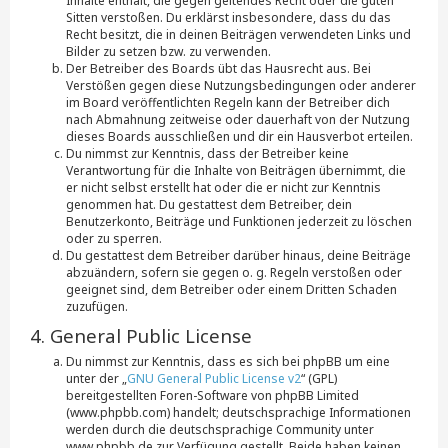
Inhalte enthält, die gegen geltendes Recht oder die guten
Sitten verstoßen. Du erklärst insbesondere, dass du das
Recht besitzt, die in deinen Beiträgen verwendeten Links und
Bilder zu setzen bzw. zu verwenden.
Der Betreiber des Boards übt das Hausrecht aus. Bei
Verstößen gegen diese Nutzungsbedingungen oder anderer
im Board veröffentlichten Regeln kann der Betreiber dich
nach Abmahnung zeitweise oder dauerhaft von der Nutzung
dieses Boards ausschließen und dir ein Hausverbot erteilen.
Du nimmst zur Kenntnis, dass der Betreiber keine
Verantwortung für die Inhalte von Beiträgen übernimmt, die
er nicht selbst erstellt hat oder die er nicht zur Kenntnis
genommen hat. Du gestattest dem Betreiber, dein
Benutzerkonto, Beiträge und Funktionen jederzeit zu löschen
oder zu sperren.
Du gestattest dem Betreiber darüber hinaus, deine Beiträge
abzuändern, sofern sie gegen o. g. Regeln verstoßen oder
geeignet sind, dem Betreiber oder einem Dritten Schaden
zuzufügen.
4. General Public License
Du nimmst zur Kenntnis, dass es sich bei phpBB um eine
unter der „
GNU General Public License v2
“ (GPL)
bereitgestellten Foren-Software von phpBB Limited
(www.phpbb.com) handelt; deutschsprachige Informationen
werden durch die deutschsprachige Community unter
www.phpbb.de zur Verfügung gestellt. Beide haben keinen