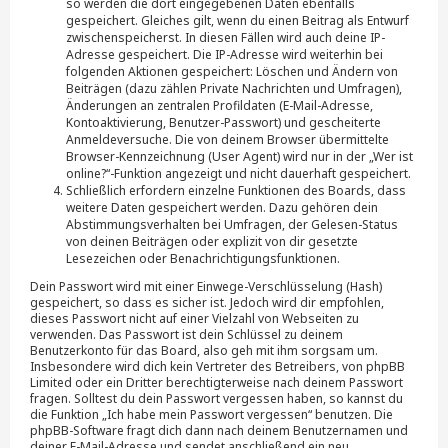
so werden die dort eingegebenen Daten ebenfalls
gespeichert. Gleiches gilt, wenn du einen Beitrag als Entwurf
zwischenspeicherst. In diesen Fällen wird auch deine IP-
Adresse gespeichert. Die IP-Adresse wird weiterhin bei
folgenden Aktionen gespeichert: Löschen und Ändern von
Beiträgen (dazu zählen Private Nachrichten und Umfragen),
Änderungen an zentralen Profildaten (E-Mail-Adresse,
Kontoaktivierung, Benutzer-Passwort) und gescheiterte
Anmeldeversuche. Die von deinem Browser übermittelte
Browser-Kennzeichnung (User Agent) wird nur in der „Wer ist
online?“-Funktion angezeigt und nicht dauerhaft gespeichert.
Schließlich erfordern einzelne Funktionen des Boards, dass
weitere Daten gespeichert werden. Dazu gehören dein
Abstimmungsverhalten bei Umfragen, der Gelesen-Status
von deinen Beiträgen oder explizit von dir gesetzte
Lesezeichen oder Benachrichtigungsfunktionen.
Dein Passwort wird mit einer Einwege-Verschlüsselung (Hash)
gespeichert, so dass es sicher ist. Jedoch wird dir empfohlen,
dieses Passwort nicht auf einer Vielzahl von Webseiten zu
verwenden. Das Passwort ist dein Schlüssel zu deinem
Benutzerkonto für das Board, also geh mit ihm sorgsam um.
Insbesondere wird dich kein Vertreter des Betreibers, von phpBB
Limited oder ein Dritter berechtigterweise nach deinem Passwort
fragen. Solltest du dein Passwort vergessen haben, so kannst du
die Funktion „Ich habe mein Passwort vergessen“ benutzen. Die
phpBB-Software fragt dich dann nach deinem Benutzernamen und
deiner E-Mail-Adresse und sendet anschließend ein neu