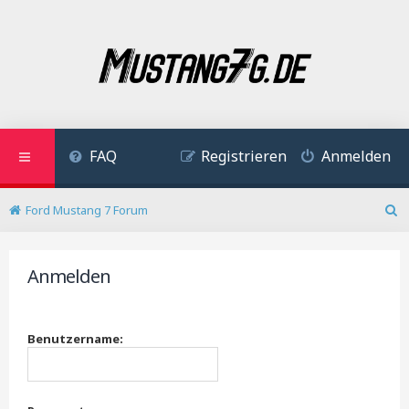
FAQ
Registrieren
Anmelden
Ford Mustang 7 Forum
S
u
c
Anmelden
h
e
Benutzername: