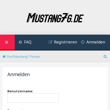
FAQ
Registrieren
Anmelden
Ford Mustang 7 Forum
S
u
c
Anmelden
h
e
Benutzername: