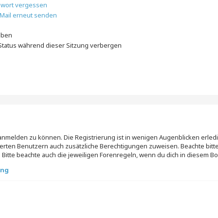
swort vergessen
-Mail erneut senden
iben
tatus während dieser Sitzung verbergen
 anmelden zu können. Die Registrierung ist in wenigen Augenblicken erledig
trierten Benutzern auch zusätzliche Berechtigungen zuweisen. Beachte b
 Bitte beachte auch die jeweiligen Forenregeln, wenn du dich in diesem B
ung