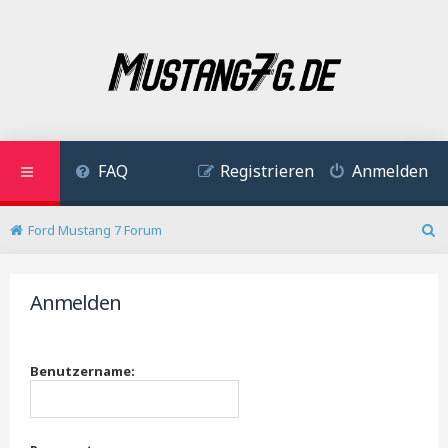
FAQ
Registrieren
Anmelden
Ford Mustang 7 Forum
S
u
c
Anmelden
h
e
Benutzername: