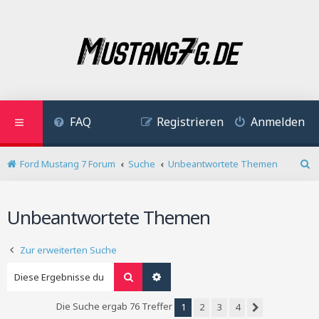
FAQ
Registrieren
Anmelden
Ford Mustang 7 Forum
Suche
Unbeantwortete Themen
S
u
c
Unbeantwortete Themen
h
e
Zur erweiterten Suche
Suche
Erweiterte Suche
Die Suche ergab 76 Treffer
1
2
3
4