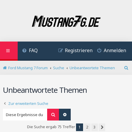
FAQ
Registrieren
Anmelden
Ford Mustang 7 Forum
Suche
Unbeantwortete Themen
S
u
c
Unbeantwortete Themen
h
e
Zur erweiterten Suche
Suche
Erweiterte Suche
Die Suche ergab 75 Treffer
1
2
3