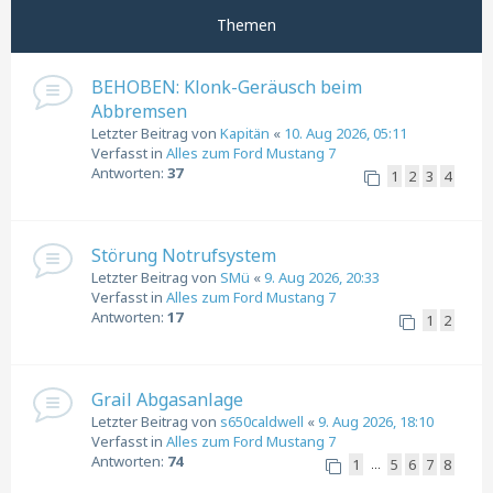
Themen
BEHOBEN: Klonk-Geräusch beim
Abbremsen
Letzter Beitrag von
Kapitän
«
10. Aug 2026, 05:11
Verfasst in
Alles zum Ford Mustang 7
Antworten:
37
1
2
3
4
Störung Notrufsystem
Letzter Beitrag von
SMü
«
9. Aug 2026, 20:33
Verfasst in
Alles zum Ford Mustang 7
Antworten:
17
1
2
Grail Abgasanlage
Letzter Beitrag von
s650caldwell
«
9. Aug 2026, 18:10
Verfasst in
Alles zum Ford Mustang 7
Antworten:
74
1
5
6
7
8
…