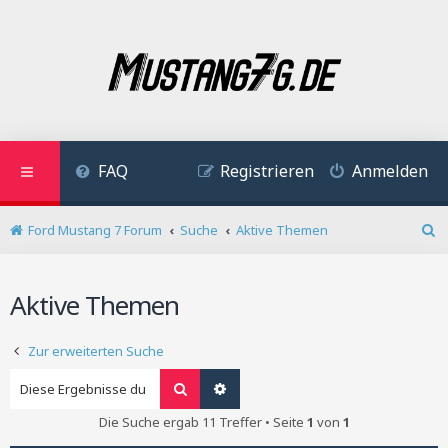
FAQ
Registrieren
Anmelden
Ford Mustang 7 Forum
Suche
Aktive Themen
S
u
c
Aktive Themen
h
e
Zur erweiterten Suche
Suche
Erweiterte Suche
Die Suche ergab 11 Treffer • Seite
1
von
1