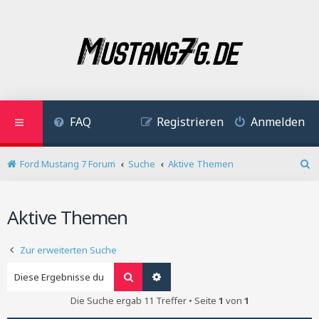
FAQ
Registrieren
Anmelden
Ford Mustang 7 Forum
Suche
Aktive Themen
S
u
c
Aktive Themen
h
e
Zur erweiterten Suche
Suche
Erweiterte Suche
Die Suche ergab 11 Treffer • Seite
1
von
1