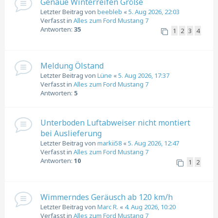
Genaue Winterreifen Größe
Letzter Beitrag von
beebleb
«
5. Aug 2026, 22:03
Verfasst in
Alles zum Ford Mustang 7
Antworten:
35
1
2
3
4
Meldung Ölstand
Letzter Beitrag von
Lüne
«
5. Aug 2026, 17:37
Verfasst in
Alles zum Ford Mustang 7
Antworten:
5
Unterboden Luftabweiser nicht montiert
bei Auslieferung
Letzter Beitrag von
markii58
«
5. Aug 2026, 12:47
Verfasst in
Alles zum Ford Mustang 7
Antworten:
10
1
2
Wimmerndes Geräusch ab 120 km/h
Letzter Beitrag von
Marc R.
«
4. Aug 2026, 10:20
Verfasst in
Alles zum Ford Mustang 7