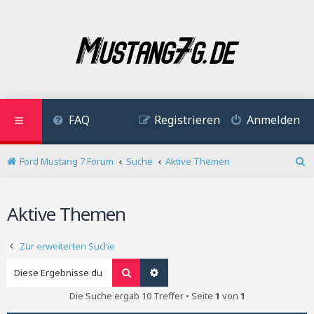
FAQ
Registrieren
Anmelden
Ford Mustang 7 Forum
Suche
Aktive Themen
S
u
c
Aktive Themen
h
e
Zur erweiterten Suche
Suche
Erweiterte Suche
Die Suche ergab 10 Treffer • Seite
1
von
1