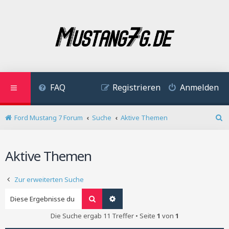
FAQ
Registrieren
Anmelden
Ford Mustang 7 Forum
Suche
Aktive Themen
S
u
c
Aktive Themen
h
e
Zur erweiterten Suche
Suche
Erweiterte Suche
Die Suche ergab 11 Treffer • Seite
1
von
1