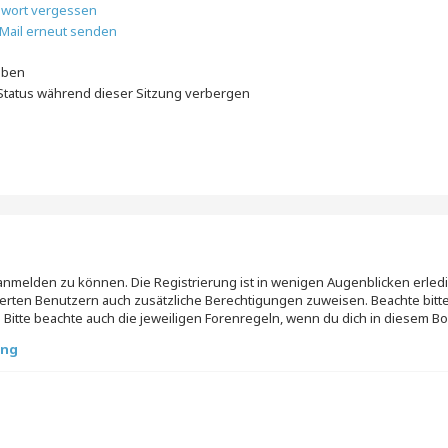
swort vergessen
-Mail erneut senden
iben
tatus während dieser Sitzung verbergen
 anmelden zu können. Die Registrierung ist in wenigen Augenblicken erledig
trierten Benutzern auch zusätzliche Berechtigungen zuweisen. Beachte b
 Bitte beachte auch die jeweiligen Forenregeln, wenn du dich in diesem B
ung