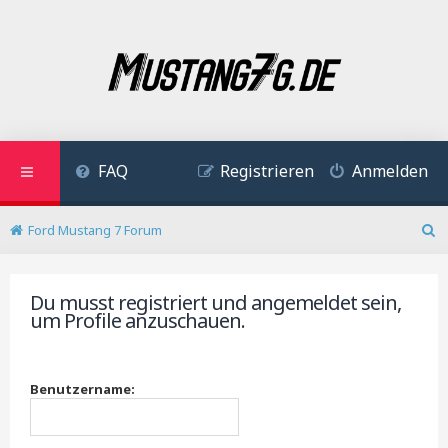
FAQ
Registrieren
Anmelden
Ford Mustang 7 Forum
S
u
c
Du musst registriert und angemeldet sein,
h
um Profile anzuschauen.
e
Benutzername: