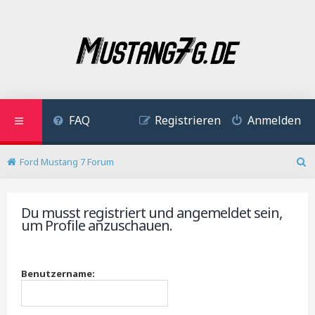
FAQ
Registrieren
Anmelden
Ford Mustang 7 Forum
S
u
c
Du musst registriert und angemeldet sein,
h
um Profile anzuschauen.
e
Benutzername: