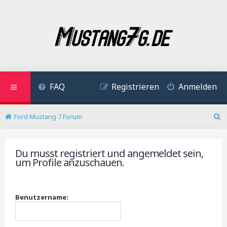
FAQ
Registrieren
Anmelden
Ford Mustang 7 Forum
S
u
c
Du musst registriert und angemeldet sein,
h
um Profile anzuschauen.
e
Benutzername: