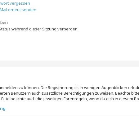
swort vergessen
-Mail erneut senden
iben
tatus während dieser Sitzung verbergen
 anmelden zu können. Die Registrierung ist in wenigen Augenblicken erledig
trierten Benutzern auch zusätzliche Berechtigungen zuweisen. Beachte b
 Bitte beachte auch die jeweiligen Forenregeln, wenn du dich in diesem B
ung