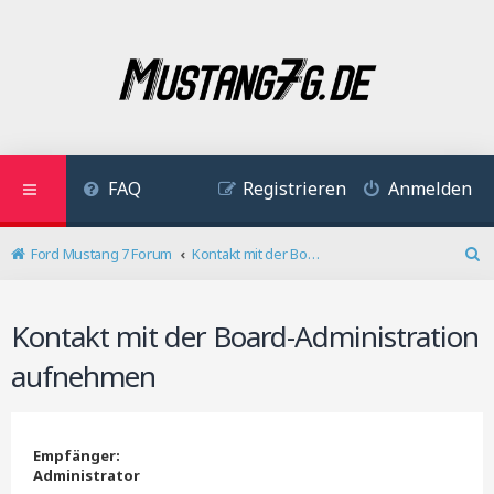
FAQ
Registrieren
Anmelden
Ford Mustang 7 Forum
Kontakt mit der Board-Administration aufnehmen
S
u
c
Kontakt mit der Board-Administration
h
e
aufnehmen
Empfänger:
Administrator