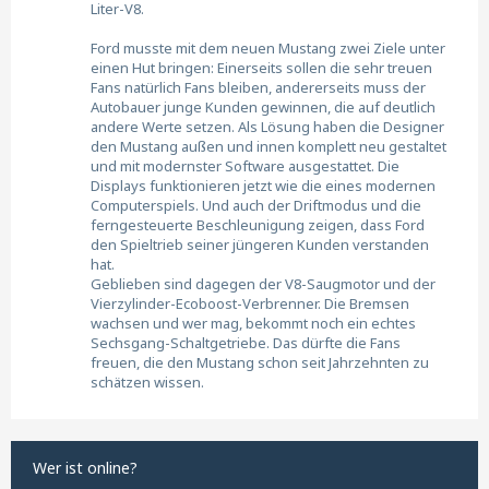
Liter-V8.
Ford musste mit dem neuen Mustang zwei Ziele unter
einen Hut bringen: Einerseits sollen die sehr treuen
Fans natürlich Fans bleiben, andererseits muss der
Autobauer junge Kunden gewinnen, die auf deutlich
andere Werte setzen. Als Lösung haben die Designer
den Mustang außen und innen komplett neu gestaltet
und mit modernster Software ausgestattet. Die
Displays funktionieren jetzt wie die eines modernen
Computerspiels. Und auch der Driftmodus und die
ferngesteuerte Beschleunigung zeigen, dass Ford
den Spieltrieb seiner jüngeren Kunden verstanden
hat.
Geblieben sind dagegen der V8-Saugmotor und der
Vierzylinder-Ecoboost-Verbrenner. Die Bremsen
wachsen und wer mag, bekommt noch ein echtes
Sechsgang-Schaltgetriebe. Das dürfte die Fans
freuen, die den Mustang schon seit Jahrzehnten zu
schätzen wissen.
Wer ist online?