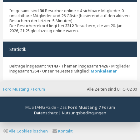
Insgesamt sind
30
Besucher online :: 4 sichtbare Mitglieder, 0
unsichtbare Mitglieder und 26 Gäste (basierend auf den aktiven
Besuchern der letzten 5 Minuten)
Der Besucherrekord liegt bei
2312
Besuchern, die am 20. Jan
2026, 21:25 gleichzeitig online waren.
Statistik
Beiträge insgesamt
10143
• Themen insgesamt
1426
• Mitglieder
insgesamt
1354
• Unser neuestes Mitglied:
Monkalamar
Ford Mustang 7 Forum
Alle Zeiten sind
UTC+02:00
MUSTANG7G.de - Das
Ford Mustang 7 Forum
Datenschutz
|
Nutzungsbedingungen
Alle Cookies löschen
Kontakt