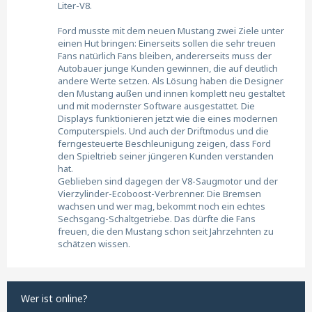
Liter-V8.
Ford musste mit dem neuen Mustang zwei Ziele unter
einen Hut bringen: Einerseits sollen die sehr treuen
Fans natürlich Fans bleiben, andererseits muss der
Autobauer junge Kunden gewinnen, die auf deutlich
andere Werte setzen. Als Lösung haben die Designer
den Mustang außen und innen komplett neu gestaltet
und mit modernster Software ausgestattet. Die
Displays funktionieren jetzt wie die eines modernen
Computerspiels. Und auch der Driftmodus und die
ferngesteuerte Beschleunigung zeigen, dass Ford
den Spieltrieb seiner jüngeren Kunden verstanden
hat.
Geblieben sind dagegen der V8-Saugmotor und der
Vierzylinder-Ecoboost-Verbrenner. Die Bremsen
wachsen und wer mag, bekommt noch ein echtes
Sechsgang-Schaltgetriebe. Das dürfte die Fans
freuen, die den Mustang schon seit Jahrzehnten zu
schätzen wissen.
Wer ist online?