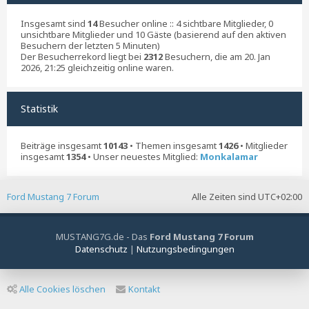
Insgesamt sind
14
Besucher online :: 4 sichtbare Mitglieder, 0
unsichtbare Mitglieder und 10 Gäste (basierend auf den aktiven
Besuchern der letzten 5 Minuten)
Der Besucherrekord liegt bei
2312
Besuchern, die am 20. Jan
2026, 21:25 gleichzeitig online waren.
Statistik
Beiträge insgesamt
10143
• Themen insgesamt
1426
• Mitglieder
insgesamt
1354
• Unser neuestes Mitglied:
Monkalamar
Ford Mustang 7 Forum
Alle Zeiten sind
UTC+02:00
MUSTANG7G.de - Das
Ford Mustang 7 Forum
Datenschutz
|
Nutzungsbedingungen
Alle Cookies löschen
Kontakt