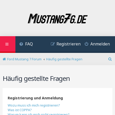
FAQ
Registrieren
Anmelden
Ford Mustang 7 Forum
Häufig gestellte Fragen
S
u
c
Häufig gestellte Fragen
h
e
Registrierung und Anmeldung
Wozu muss ich mich registrieren?
Was ist COPPA?
Warum kann ich mich nicht registrieren?