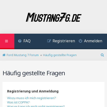
FAQ
Registrieren
Anmelden
Ford Mustang 7 Forum
Häufig gestellte Fragen
S
u
c
Häufig gestellte Fragen
h
e
Registrierung und Anmeldung
Wozu muss ich mich registrieren?
Was ist COPPA?
Warum kann ich mich nicht registrieren?