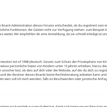
e Board-Administration dieses Forums entscheidet, ob du registriert sein m
usätzliche Funktionen, die Gästen nicht zur Verfügung stehen: zum Beispiel A
o weiter. Wir empfehlen dir eine Anmeldung, da sie schnell erledigt ist und 
otection Act of 1998 (deutsch: Gesetz zum Schutz der Privatsphäre von Kin
erweise persönliche Daten von Kindern unter 13 Jahren erheben, hierzu d
sicher bist, ob dies auf dich oder die Website, auf der du dich zu registr
d und der Besitzer dieses Boards keine Rechtsberatung anbieten kann und 
ge „An wen soll ich mich wenden, falls es Beschwerden oder juristische An
gistrierung komplett ausgeschaltet hat, damit sich keine neuen Benutzer