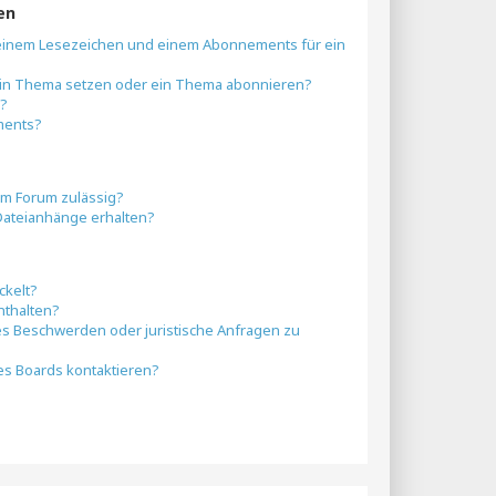
en
 einem Lesezeichen und einem Abonnements für ein
 ein Thema setzen oder ein Thema abonnieren?
n?
ments?
em Forum zulässig?
 Dateianhänge erhalten?
ckelt?
nthalten?
 es Beschwerden oder juristische Anfragen zu
es Boards kontaktieren?