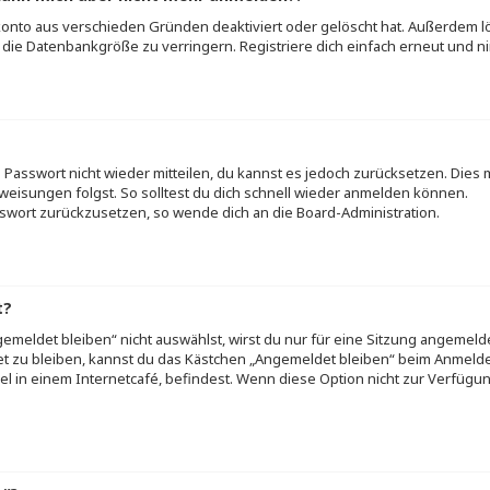
konto aus verschieden Gründen deaktiviert oder gelöscht hat. Außerdem l
die Datenbankgröße zu verringern. Registriere dich einfach erneut und ni
es Passwort nicht wieder mitteilen, du kannst es jedoch zurücksetzen. Dies
eisungen folgst. So solltest du dich schnell wieder anmelden können.
asswort zurückzusetzen, so wende dich an die Board-Administration.
t?
eldet bleiben“ nicht auswählst, wirst du nur für eine Sitzung angemeld
t zu bleiben, kannst du das Kästchen „Angemeldet bleiben“ beim Anmelde
el in einem Internetcafé, befindest. Wenn diese Option nicht zur Verfügu