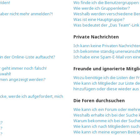
elden!
Wo finde ich die Benutzergruppen u
Wie werde ich Gruppenleiter?
ch aber nicht mehr anmelden?!
Weshalb werden verschiedene Benu
Was ist eine Hauptgruppe?
Was bedeutet der „Das Team“-Link a
Private Nachrichten
Ich kann keine Privaten Nachrichte
Ich bekomme ständig unerwünschte
n der Online-Liste auftaucht?
Ich habe eine Spam-E-Mail von ein
r geht immer noch falsch!
Freunde und ignorierte Mitgl
swahl!
Wozu benötige ich die Listen der F
namen angezeigt werden?
Wie kann ich Mitglieder zur Liste d
hinzufügen oder diese wieder aus 
icke, werde ich aufgefordert, mich
Die Foren durchsuchen
Wie kann ich ein Forum oder mehr
Weshalb erhalte ich bei der Suche
Warum bekomme ich bei der Suche 
t?
Wie kann ich nach Mitgliedern suc
n?
Wie kann ich meine eigenen Beitr
n?