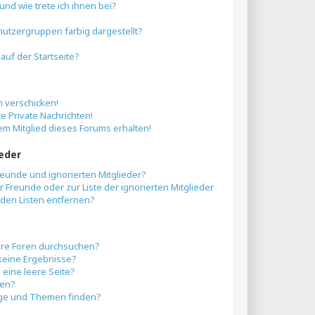
nd wie trete ich ihnen bei?
tzergruppen farbig dargestellt?
uf der Startseite?
n verschicken!
 Private Nachrichten!
em Mitglied dieses Forums erhalten!
ieder
reunde und ignorierten Mitglieder?
er Freunde oder zur Liste der ignorierten Mitglieder
den Listen entfernen?
ere Foren durchsuchen?
 keine Ergebnisse?
eine leere Seite?
hen?
äge und Themen finden?