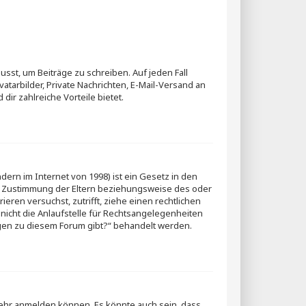
usst, um Beiträge zu schreiben. Auf jeden Fall
vatarbilder, Private Nachrichten, E-Mail-Versand an
dir zahlreiche Vorteile bietet.
dern im Internet von 1998) ist ein Gesetz in den
ie Zustimmung der Eltern beziehungsweise des oder
ieren versuchst, zutrifft, ziehe einen rechtlichen
nicht die Anlaufstelle für Rechtsangelegenheiten
fragen zu diesem Forum gibt?“ behandelt werden.
 mehr anmelden können. Es könnte auch sein, dass