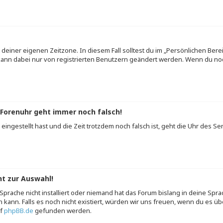
 deiner eigenen Zeitzone. In diesem Fall solltest du im „Persönlichen Bere
e kann dabei nur von registrierten Benutzern geändert werden. Wenn du noch n
e Forenuhr geht immer noch falsch!
g eingestellt hast und die Zeit trotzdem noch falsch ist, geht die Uhr des Se
ht zur Auswahl!
prache nicht installiert oder niemand hat das Forum bislang in deine Spra
en kann. Falls es noch nicht existiert, würden wir uns freuen, wenn du es
uf
phpBB.de
gefunden werden.