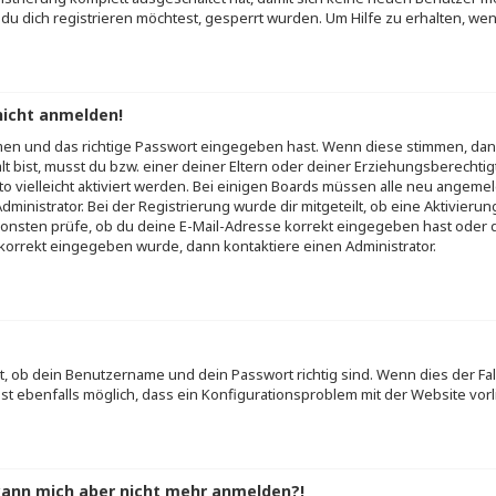
 dich registrieren möchtest, gesperrt wurden. Um Hilfe zu erhalten, wen
nicht anmelden!
men und das richtige Passwort eingegeben hast. Wenn diese stimmen, dan
alt bist, musst du bzw. einer deiner Eltern oder deiner Erziehungsberechti
to vielleicht aktiviert werden. Bei einigen Boards müssen alle neu angemel
inistrator. Bei der Registrierung wurde dir mitgeteilt, ob eine Aktivierung
onsten prüfe, ob du deine E-Mail-Adresse korrekt eingegeben hast oder di
 korrekt eingegeben wurde, dann kontaktiere einen Administrator.
t, ob dein Benutzername und dein Passwort richtig sind. Wenn dies der Fall
st ebenfalls möglich, dass ein Konfigurationsproblem mit der Website vorl
, kann mich aber nicht mehr anmelden?!