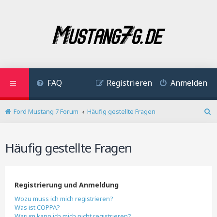
FAQ
Registrieren
Anmelden
Ford Mustang 7 Forum
Häufig gestellte Fragen
S
u
c
Häufig gestellte Fragen
h
e
Registrierung und Anmeldung
Wozu muss ich mich registrieren?
Was ist COPPA?
Warum kann ich mich nicht registrieren?