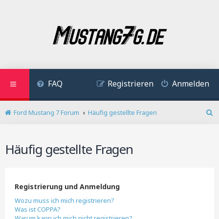
FAQ
Registrieren
Anmelden
Ford Mustang 7 Forum
Häufig gestellte Fragen
S
u
c
Häufig gestellte Fragen
h
e
Registrierung und Anmeldung
Wozu muss ich mich registrieren?
Was ist COPPA?
Warum kann ich mich nicht registrieren?